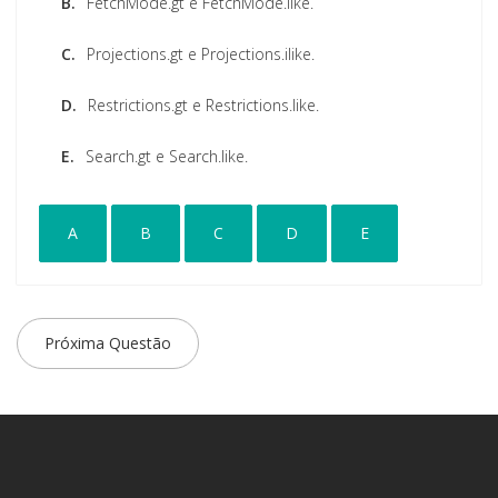
B.
FetchMode.gt e FetchMode.like.
C.
Projections.gt e Projections.ilike.
D.
Restrictions.gt e Restrictions.like.
E.
Search.gt e Search.like.
A
B
C
D
E
Próxima Questão