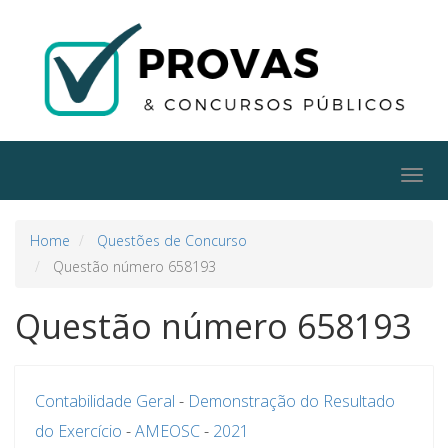
Togg
navig
Home
Questões de Concurso
Questão número 658193
Questão número 658193
Contabilidade Geral
-
Demonstração do Resultado
do Exercício
-
AMEOSC
-
2021