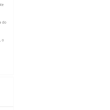
nte
a do
, o