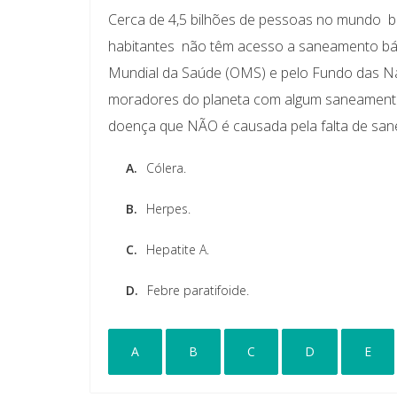
Cerca de 4,5 bilhões de pessoas no mundo  b
habitantes  não têm acesso a saneamento bá
Mundial da Saúde (OMS) e pelo Fundo das Naç
moradores do planeta com algum saneamento b
doença que NÃO é causada pela falta de san
A.
Cólera.
B.
Herpes.
C.
Hepatite A.
D.
Febre paratifoide.
A
B
C
D
E