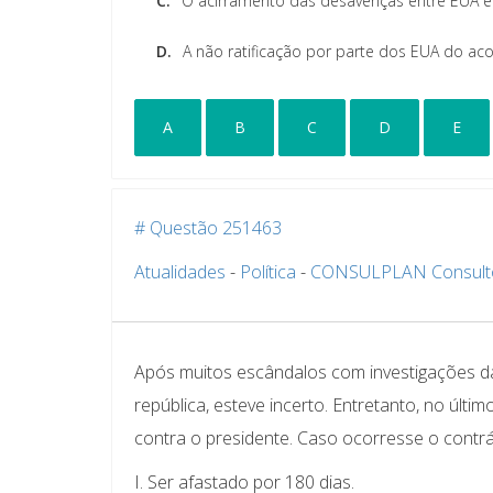
C.
O acirramento das desavenças entre EUA e
D.
A não ratificação por parte dos EUA do ac
A
B
C
D
E
# Questão 251463
Atualidades
-
Política
-
CONSULPLAN Consult
Após muitos escândalos com investigações da
república, esteve incerto. Entretanto, no últ
contra o presidente. Caso ocorresse o contrár
I. Ser afastado por 180 dias.