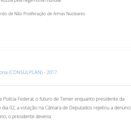
 Rússia pela hegemonia mundial.
ordo de Não Proliferação de Armas Nucleares.
oria (CONSULPLAN)
-
2017
 Polícia Federal, o futuro de Temer enquanto presidente da
imo dia 02, a votação na Câmara de Deputados rejeitou a denúnc
io, o presidente deveria: