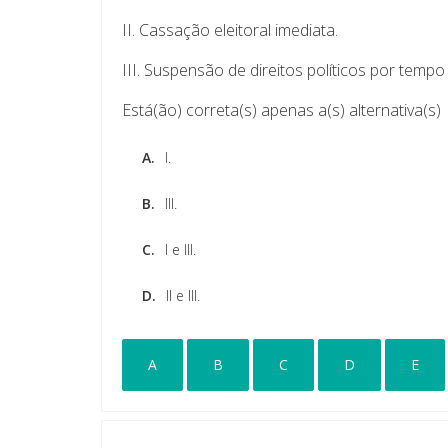
II. Cassação eleitoral imediata.
III. Suspensão de direitos políticos por tempo 
Está(ão) correta(s) apenas a(s) alternativa(s)
A.
I.
B.
III.
C.
I e III.
D.
II e III.
A
B
C
D
E