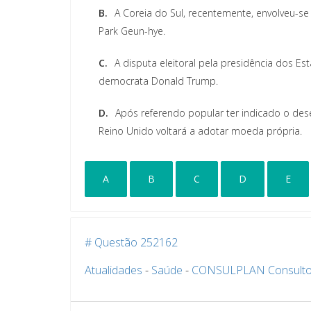
B.
A Coreia do Sul, recentemente, envolveu-se
Park Geun-hye.
C.
A disputa eleitoral pela presidência dos E
democrata Donald Trump.
D.
Após referendo popular ter indicado o des
Reino Unido voltará a adotar moeda própria.
A
B
C
D
E
# Questão 252162
Atualidades
-
Saúde
-
CONSULPLAN Consulto