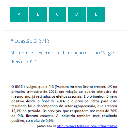
A
B
C
D
E
# Questão 246716
Atualidades
-
Economia
-
Fundação Getúlio Vargas
(FGV)
-
2017