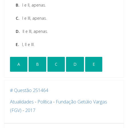
B.
I e II, apenas.
C.
I e III, apenas.
D.
II e III, apenas.
E.
I, II e III.
A
B
C
D
E
# Questão 251464
Atualidades
-
Política
-
Fundação Getúlio Vargas
(FGV)
-
2017