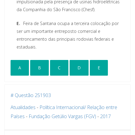
impulsionada pela presença de usinas hidroelétricas
da Companhia do São Francisco (Chesf).
E.
Feira de Santana ocupa a terceira colocação por
ser um importante entreposto comercial e
entroncamento das principais rodovias federais e
estaduais.
A
B
C
D
E
# Questão 251903
Atualidades
-
Política Internacional/ Relação entre
Países
-
Fundação Getúlio Vargas (FGV)
-
2017