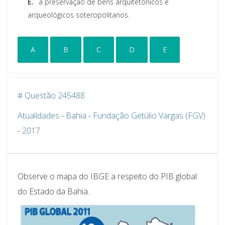
E.
à preservação de bens arquitetônicos e
arqueológicos soteropolitanos.
A
B
C
D
E
# Questão 245488
Atualidades
-
Bahia
-
Fundação Getúlio Vargas (FGV)
-
2017
Observe o mapa do IBGE a respeito do PIB global
do Estado da Bahia.