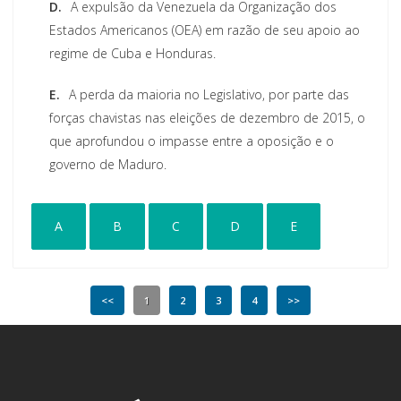
D.
A expulsão da Venezuela da Organização dos
Estados Americanos (OEA) em razão de seu apoio ao
regime de Cuba e Honduras.
E.
A perda da maioria no Legislativo, por parte das
forças chavistas nas eleições de dezembro de 2015, o
que aprofundou o impasse entre a oposição e o
governo de Maduro.
A
B
C
D
E
<<
1
2
3
4
>>