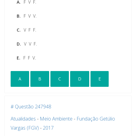
A.
F  V  F.
B.
F  V  V.
C.
V  F  F.
D.
V  V  F.
E.
F  F  V.
A
B
C
D
E
# Questão 247948
Atualidades
-
Meio Ambiente
-
Fundação Getúlio
Vargas (FGV)
-
2017