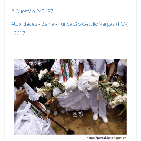
# Questão 245487
Atualidades
-
Bahia
-
Fundação Getúlio Vargas (FGV)
-
2017