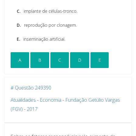
C.
implante de células-tronco.
D.
reprodução por clonagem.
E.
inseminação artificial.
A
B
C
D
E
# Questão 249390
Atualidades
-
Economia
-
Fundação Getúlio Vargas
(FGV)
-
2017