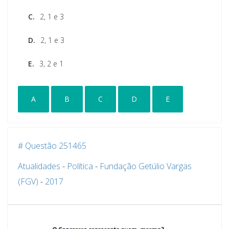
C.
2, 1 e 3
D.
2, 1 e 3
E.
3, 2 e 1
A
B
C
D
E
# Questão 251465
Atualidades
-
Política
-
Fundação Getúlio Vargas
(FGV)
-
2017