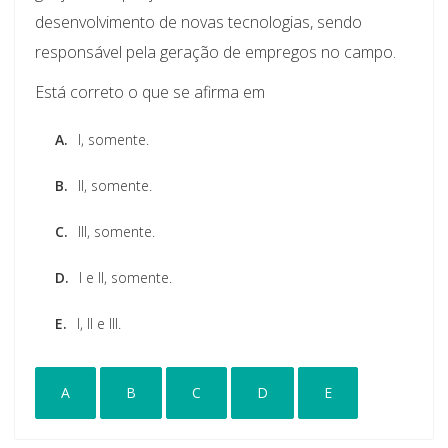
desenvolvimento de novas tecnologias, sendo
responsável pela geração de empregos no campo.
Está correto o que se afirma em
A.
I, somente.
B.
II, somente.
C.
III, somente.
D.
I e II, somente.
E.
I, II e III.
A
B
C
D
E