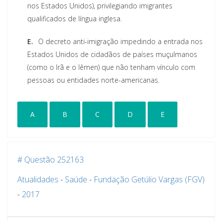
nos Estados Unidos), privilegiando imigrantes
qualificados de língua inglesa.
E.
O decreto anti-imigração impedindo a entrada nos
Estados Unidos de cidadãos de países muçulmanos
(como o Irã e o Iêmen) que não tenham vínculo com
pessoas ou entidades norte-americanas.
A
B
C
D
E
# Questão 252163
Atualidades
-
Saúde
-
Fundação Getúlio Vargas (FGV)
-
2017