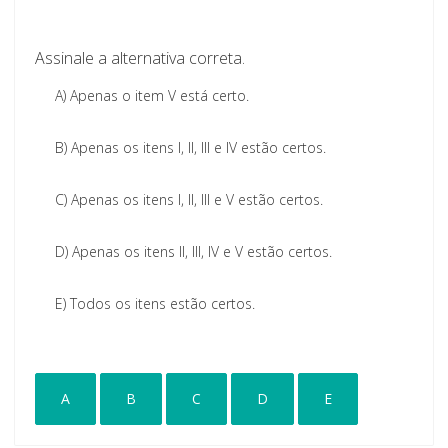
Assinale a alternativa correta.
A)
Apenas o item V está certo.
B)
Apenas os itens I, II, III e IV estão certos.
C)
Apenas os itens I, II, III e V estão certos.
D)
Apenas os itens II, III, IV e V estão certos.
E)
Todos os itens estão certos.
A
B
C
D
E