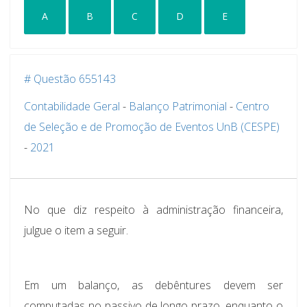
A
B
C
D
E
# Questão 655143
Contabilidade Geral
-
Balanço Patrimonial
-
Centro
de Seleção e de Promoção de Eventos UnB (CESPE)
-
2021
No que diz respeito à administração financeira,
julgue o item a seguir.
Em um balanço, as debêntures devem ser
computadas no passivo de longo prazo, enquanto o