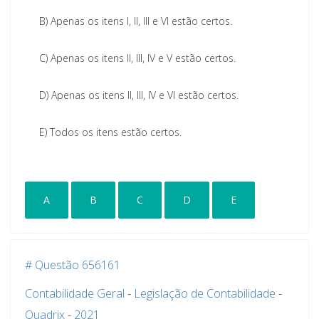
B)
Apenas os itens I, II, III e VI estão certos.
C)
Apenas os itens II, III, IV e V estão certos.
D)
Apenas os itens II, III, IV e VI estão certos.
E)
Todos os itens estão certos.
A
B
C
D
E
# Questão 656161
Contabilidade Geral
-
Legislação de Contabilidade
-
Quadrix
-
2021