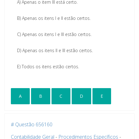
A)
Apenas o item III está certo.
B)
Apenas os itens I e II estão certos.
C)
Apenas os itens I e III estão certos.
D)
Apenas os itens II e III estão certos.
E)
Todos os itens estão certos.
A
B
C
D
E
# Questão 656160
Contabilidade Geral
-
Procedimentos Específicos
-