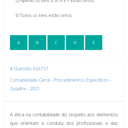
D)
Apenas os itens II, III, IV e V estão certos.
E)
Todos os itens estão certos.
A
B
C
D
E
# Questão 656157
Contabilidade Geral
-
Procedimentos Específicos
-
Quadrix
-
2021
A ética na contabilidade diz respeito aos elementos
que orientam a conduta dos profissionais e das