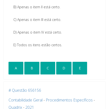
B)
Apenas o item II está certo.
C)
Apenas o item III está certo.
D)
Apenas o item IV está certo.
E)
Todos os itens estão certos.
A
B
C
D
E
# Questão 656156
Contabilidade Geral
-
Procedimentos Específicos
-
Quadrix
-
2021