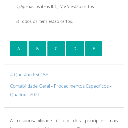
D)
Apenas os itens II, III, IV e V estão certos.
E)
Todos os itens estão certos.
A
B
C
D
E
# Questão 656158
Contabilidade Geral
-
Procedimentos Específicos
-
Quadrix
-
2021
A responsabilidade é um dos princípios mais