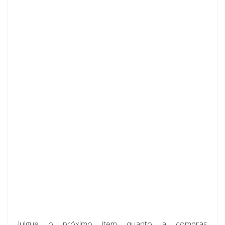
Julgue o próximo item quanto a compras