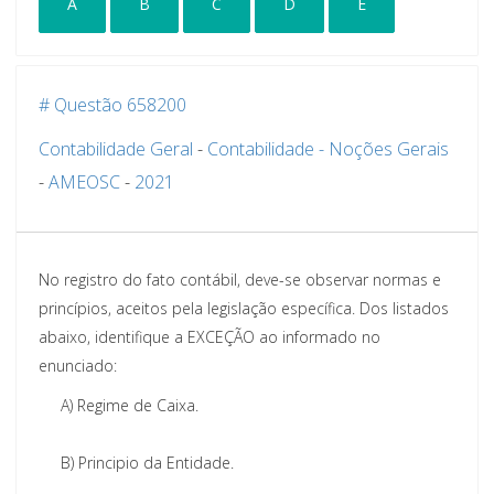
A
B
C
D
E
# Questão 658200
Contabilidade Geral
-
Contabilidade - Noções Gerais
-
AMEOSC
-
2021
No registro do fato contábil, deve-se observar normas e
princípios, aceitos pela legislação específica. Dos listados
abaixo, identifique a EXCEÇÃO ao informado no
enunciado:
A)
Regime de Caixa.
B)
Principio da Entidade.