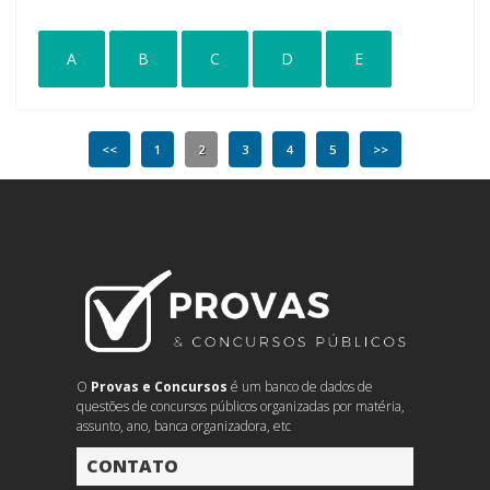
A
B
C
D
E
<<
1
2
3
4
5
>>
O
Provas e Concursos
é um banco de dados de
questões de concursos públicos organizadas por matéria,
assunto, ano, banca organizadora, etc
CONTATO