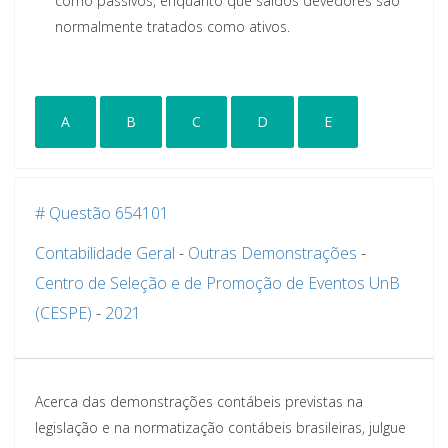
como passivos, enquanto que saldos devedores são
normalmente tratados como ativos.
A
B
C
D
E
# Questão 654101
Contabilidade Geral
-
Outras Demonstrações
-
Centro de Seleção e de Promoção de Eventos UnB
(CESPE)
-
2021
Acerca das demonstrações contábeis previstas na
legislação e na normatização contábeis brasileiras, julgue