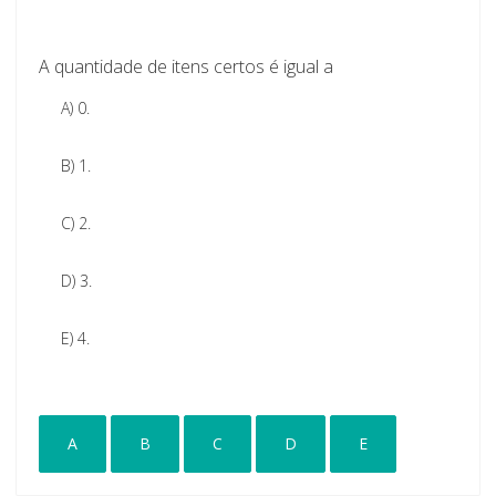
A quantidade de itens certos é igual a
A)
0.
B)
1.
C)
2.
D)
3.
E)
4.
A
B
C
D
E