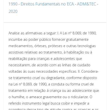
1990
-
Direitos Fundamentais no ECA
-
ADM&TEC
-
2020
Analise as afirmativas a seguir:
I.
A Lei nº 8.069, de 1990,
incumbe ao poder público fornecer gratuitamente
medicamentos, órteses, próteses e outras tecnologias
assistivas relativas ao tratamento, à habilitação ou à
reabilitação para crianças e adolescentes que
necessitarem, de acordo com as linhas de cuidado
voltadas às suas necessidades específicas.
II.
Considera-
se tratamento cruel ou degradante, conforme disposto
na Lei nº 8.069, de 1990, a conduta ou forma cruel de
tratamento em relação à criança ou ao adolescente que
o humilhe, o ameace gravemente ou o ridicularize. O
referido instrumento legal busca coibir e impedir a
ocorrência desse tipo de atitude contra as crianças e os