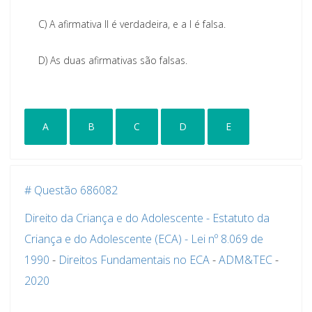
C)
A afirmativa II é verdadeira, e a I é falsa.
D)
As duas afirmativas são falsas.
A
B
C
D
E
# Questão 686082
Direito da Criança e do Adolescente - Estatuto da
Criança e do Adolescente (ECA) - Lei nº 8.069 de
1990
-
Direitos Fundamentais no ECA
-
ADM&TEC
-
2020