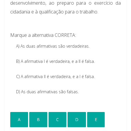
desenvolvimento, ao preparo para o exercício da
cidadania e à qualificação para o trabalho.
Marque a alternativa CORRETA:
A)
As duas afirmativas são verdadeiras.
B)
A afirmativa I é verdadeira, e a II é falsa.
C)
A afirmativa II é verdadeira, e a I é falsa.
D)
As duas afirmativas são falsas.
A
B
C
D
E