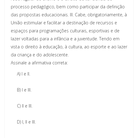
processo pedagógico, bem como participar da definição
das propostas educacionais. III. Cabe, obrigatoriamente, à
União estimular e facilitar a destinação de recursos e
espaços para programações culturais, esportivas e de
lazer voltadas para a infância e a juventude. Tendo em
vista o direito à educação, à cultura, ao esporte e ao lazer
da criança e do adolescente.
Assinale a afirmativa correta:
A)
I e II.
B)
I e III.
C)
II e III.
D)
I, II e III.