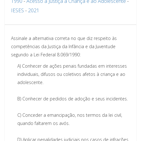
1990
-
Acesso à Justiça à Criança e ao Adolescente
-
IESES
-
2021
Assinale a alternativa correta no que diz respeito às
competências da Justiça da Infância e da Juventude
segundo a Lei Federal 8.069/1990:
A)
Conhecer de ações penais fundadas em interesses
individuais, difusos ou coletivos afetos à criança e ao
adolescente.
B)
Conhecer de pedidos de adoção e seus incidentes.
C)
Conceder a emancipação, nos termos da lei civil,
quando faltarem os avós.
D)
Aplicar penalidades judiciais nos casos de infrações