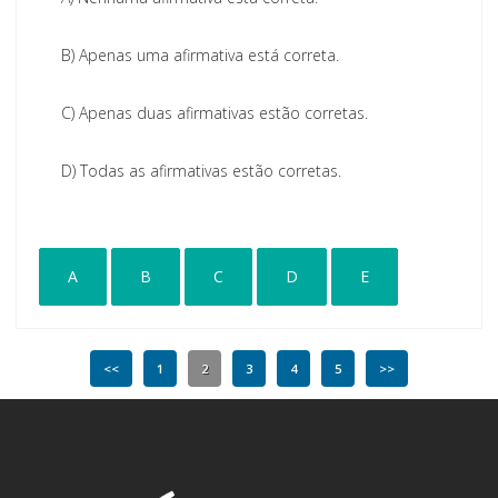
B)
Apenas uma afirmativa está correta.
C)
Apenas duas afirmativas estão corretas.
D)
Todas as afirmativas estão corretas.
A
B
C
D
E
<<
1
2
3
4
5
>>