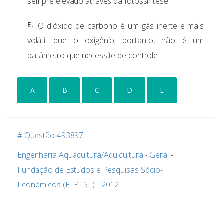
sempre elevado através da fotossíntese.
E.
O dióxido de carbono é um gás inerte e mais
volátil que o oxigênio; portanto, não é um
parâmetro que necessite de controle.
A
B
C
D
E
# Questão 493897
Engenharia Aquacultura/Aquicultura
-
Geral
-
Fundação de Estudos e Pesquisas Sócio-
Econômicos (FEPESE)
-
2012