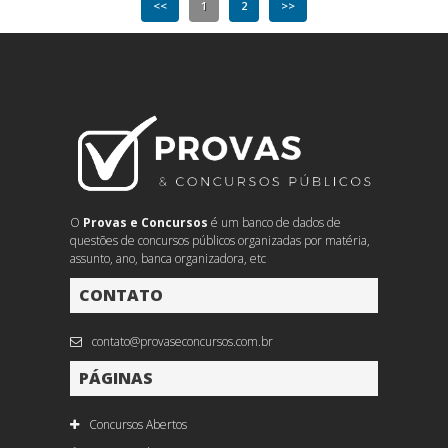
<<
1
2
>>
O
Provas e Concursos
é um banco de dados de
questões de concursos públicos organizadas por matéria,
assunto, ano, banca organizadora, etc
CONTATO
contato@provaseconcursos.com.br
PÁGINAS
Concursos Abertos