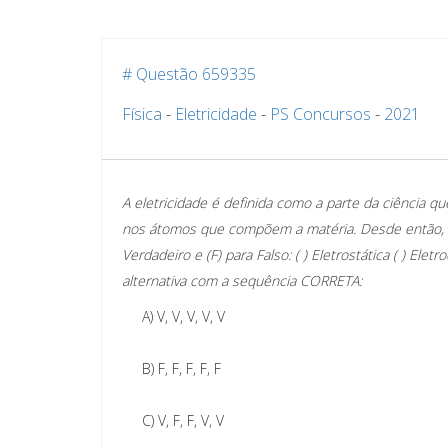
# Questão 659335
Física
-
Eletricidade
-
PS Concursos
-
2021
A eletricidade é definida como a parte da ciência 
nos átomos que compõem a matéria. Desde então, o e
Verdadeiro e (F) para Falso:
( ) Eletrostática
( ) Eletr
alternativa com a sequência CORRETA:
A)
V, V, V, V, V
B)
F, F, F, F, F
C)
V, F, F, V, V