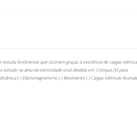
que estuda fenômenos que ocorrem graças à existência de cargas elétric
studo na área da eletricidade está dividida em: Coloque (V) para
odinâmica
( ) Eletromagnetismo
( ) Movimento
( ) Cargas elétricas
Assinal