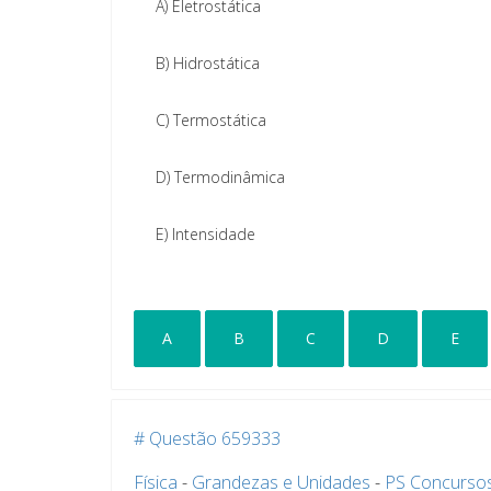
A)
Eletrostática
B)
Hidrostática
C)
Termostática
D)
Termodinâmica
E)
Intensidade
A
B
C
D
E
# Questão 659333
Física
-
Grandezas e Unidades
-
PS Concurso