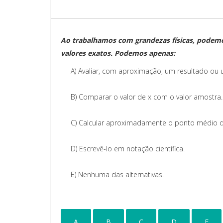
Ao trabalhamos com grandezas físicas, podem
valores exatos. Podemos apenas:
A)
Avaliar, com aproximação, um resultado ou
B)
Comparar o valor de x com o valor amostra.
C)
Calcular aproximadamente o ponto médio do
D)
Escrevê-lo em notação científica.
E)
Nenhuma das alternativas.
A
B
C
D
E