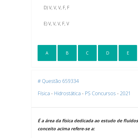
D)
V, V, V, F, F
E)
V, V, V, F, V
A
B
C
D
E
# Questão 659334
Física
-
Hidrostática
-
PS Concursos
-
2021
É a área da física dedicada ao estudo de fluido
conceito acima refere-se a: