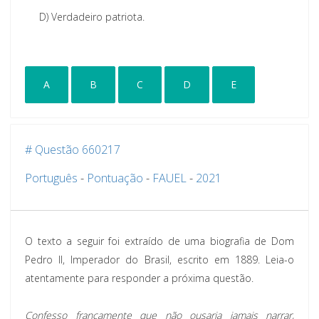
D)
Verdadeiro patriota.
A
B
C
D
E
# Questão 660217
Português
-
Pontuação
-
FAUEL
-
2021
O texto a seguir foi extraído de uma biografia de Dom
Pedro II, Imperador do Brasil, escrito em 1889. Leia-o
atentamente para responder a próxima questão.
Confesso francamente que não ousaria jamais narrar,