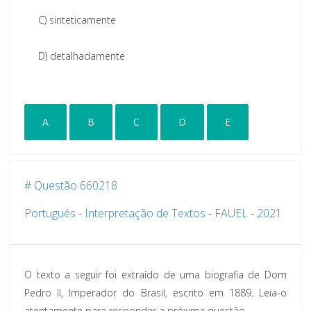
C)
sinteticamente
D)
detalhadamente
A
B
C
D
E
# Questão 660218
Português
-
Interpretação de Textos
-
FAUEL
-
2021
O texto a seguir foi extraído de uma biografia de Dom
Pedro II, Imperador do Brasil, escrito em 1889. Leia-o
atentamente para responder a próxima questão.