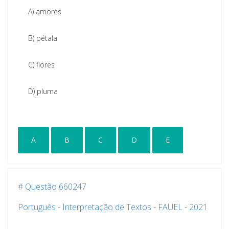
A)
amores
B)
pétala
C)
flores
D)
pluma
A
B
C
D
E
# Questão 660247
Português
-
Interpretação de Textos
-
FAUEL
-
2021