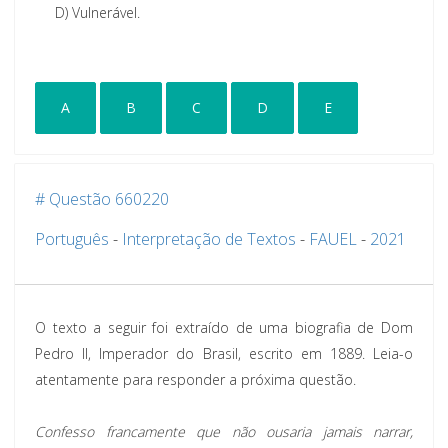
D)
Vulnerável.
A
B
C
D
E
# Questão 660220
Português
-
Interpretação de Textos
-
FAUEL
-
2021
O texto a seguir foi extraído de uma biografia de Dom
Pedro II, Imperador do Brasil, escrito em 1889. Leia-o
atentamente para responder a próxima questão.
Confesso francamente que não ousaria jamais narrar,