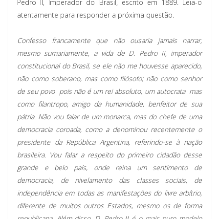
Pedro II, Imperador do Brasil, escrito em 1889. Leia-o
atentamente para responder a próxima questão.
Confesso francamente que não ousaria jamais narrar,
mesmo sumariamente, a vida de D. Pedro II, imperador
constitucional do Brasil, se ele não me houvesse aparecido,
não como soberano, mas como filósofo; não como senhor
de seu povo  pois não é um rei absoluto, um autocrata  mas
como filantropo, amigo da humanidade, benfeitor de sua
pátria. Não vou falar de um monarca, mas do chefe de uma
democracia coroada, como a denominou recentemente o
presidente da República Argentina, referindo-se à nação
brasileira. Vou falar a respeito do primeiro cidadão desse
grande e belo país, onde reina um sentimento de
democracia, de nivelamento das classes sociais, de
independência em todas as manifestações do livre arbítrio,
diferente de muitos outros Estados, mesmo os de forma
republicana. Além disso, D. Pedro II é o mais puro modelo