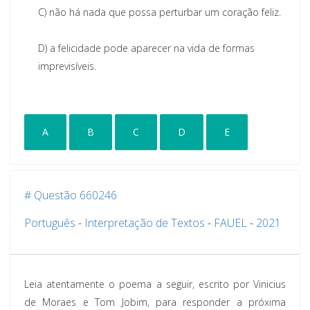
C)
não há nada que possa perturbar um coração feliz.
D)
a felicidade pode aparecer na vida de formas
imprevisíveis.
A
B
C
D
E
# Questão 660246
Português
-
Interpretação de Textos
-
FAUEL
-
2021
Leia atentamente o poema a seguir, escrito por Vinicius
de Moraes e Tom Jobim, para responder a próxima