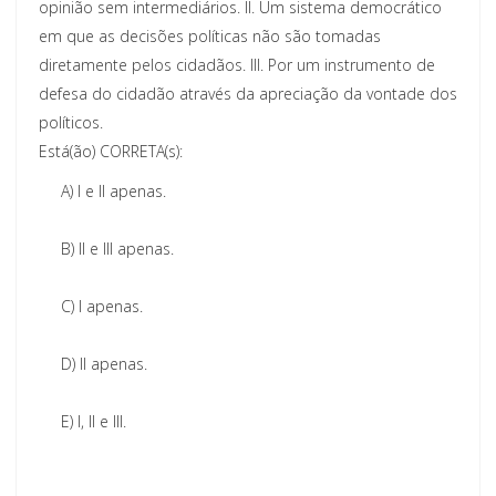
opinião sem intermediários. II. Um sistema democrático
em que as decisões políticas não são tomadas
diretamente pelos cidadãos. III. Por um instrumento de
defesa do cidadão através da apreciação da vontade dos
políticos.
Está(ão) CORRETA(s):
A)
I e II apenas.
B)
II e III apenas.
C)
I apenas.
D)
II apenas.
E)
I, II e III.