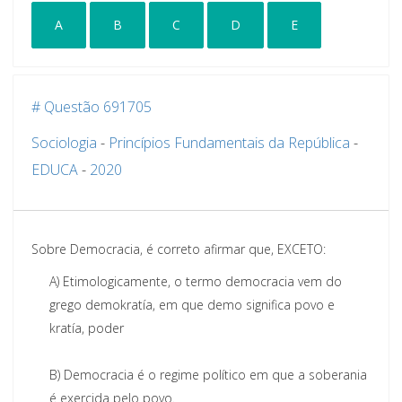
A
B
C
D
E
# Questão 691705
Sociologia
-
Princípios Fundamentais da República
-
EDUCA
-
2020
Sobre Democracia, é correto afirmar que, EXCETO:
A)
Etimologicamente, o termo democracia vem do
grego demokratía, em que demo significa povo e
kratía, poder
B)
Democracia é o regime político em que a soberania
é exercida pelo povo.