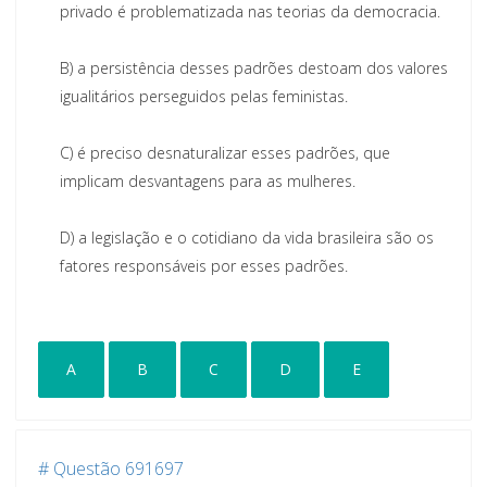
privado é problematizada nas teorias da democracia.
B)
a persistência desses padrões destoam dos valores
igualitários perseguidos pelas feministas.
C)
é preciso desnaturalizar esses padr
ões, que
implicam desvantagens para as mulheres.
D)
a legislação e o cotidiano da vida brasileira são os
fatores responsáveis por esses padrões.
A
B
C
D
E
# Questão 691697