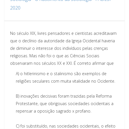
2020
No século XIX, livres pensadores e cientistas acreditavam
que o declínio da autoridade da Igreja
Ocidental haveria
de di
minuir o interesse dos indivíduos pelas crenças
religiosas. Mas não foi o que as
C
iências
S
ociais
observaram nos séc
ulos
XX e XXI.
É correto afirmar que
A)
o hitlerinismo e o stali
ni
smo são exemplos de
religiões seculares com muita vitalidade no Ocidente.
B)
inovações decisivas foram trazidas pela Reforma
Protestante, que
obrigou
as sociedades
ocidentais a
repensar a oposição sagrado
x
profano.
C)
foi substituído, nas sociedades ocidentais, o efeito