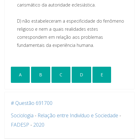
carismático da autoridade eclesiástica.
D)
não estabeleceram a es
pecificidade do fenômeno
religioso e nem a quais realidades estes
correspondem em relação aos problemas
fundamentais da experiência humana.
A
B
C
D
E
# Questão 691700
Sociologia
-
Relação entre Indivíduo e Sociedade
-
FADESP
-
2020