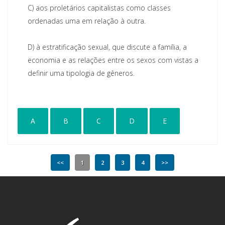
C)
aos proletários capitalistas como classes
ordenadas uma em relação à outra.
D)
à estratificação sexual, que discute a família, a
economia
e as relações entre os sexos com vistas a
definir uma tipologia de gêneros.
A
B
C
D
E
<<
1
2
3
4
>>