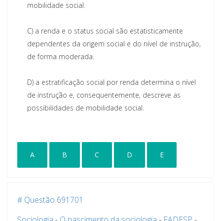
mobilidade
social.
C)
a renda e o status social são estatisticamente
dependentes da origem social
e do nível de
instrução,
de forma moderada.
D)
a estratificação social por renda determina o nível
de instrução e, consequentemente, descreve as
possibilidades de mobilidade social.
A
B
C
D
E
# Questão 691701
Sociologia
-
O nascimento da sociologia
-
FADESP
-