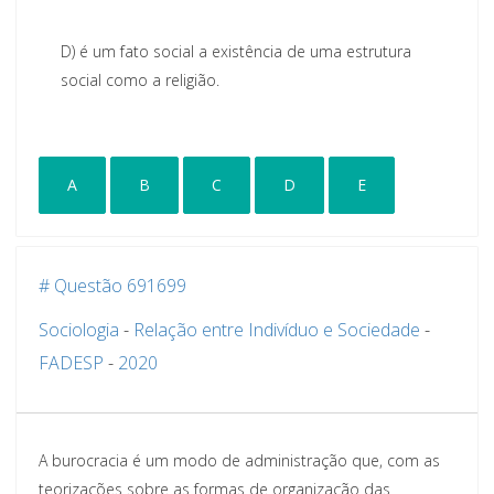
D)
é
um fato social a existência de uma estrutura
social como a religião.
A
B
C
D
E
# Questão 691699
Sociologia
-
Relação entre Indivíduo e Sociedade
-
FADESP
-
2020
A burocracia é um modo de
administração que, com as
teorizações sobre as formas de organização
das