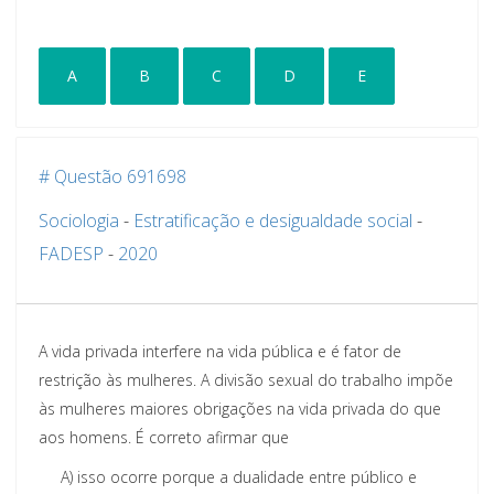
A
B
C
D
E
# Questão 691698
Sociologia
-
Estratificação e desigualdade social
-
FADESP
-
2020
A vida privada interfere na vida pública e é fator de
restrição às mulheres. A divisão sexual do
trabalho impõe
às mulheres maiores obrigações na vida privada do que
aos ho
mens. É correto afirmar
que
A)
isso ocorre porque a dualidade entre público e