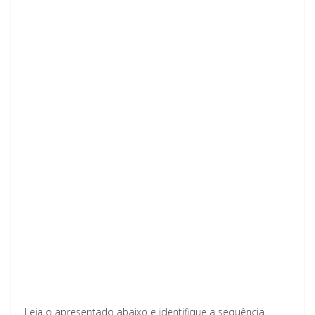
Leia o apresentado abaixo e identifique a sequência