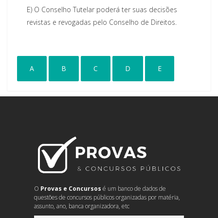
E)
O Conselho Tutelar poderá ter suas decisões
revistas e revogadas pelo Conselho de Direitos.
A
B
C
D
E
O
Provas e Concursos
é um banco de dados de
questões de concursos públicos organizadas por matéria,
assunto, ano, banca organizadora, etc