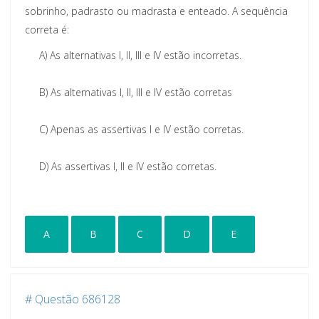
sobrinho, padrasto ou madrasta e enteado. A sequência
correta é:
A)
As alternativas I, II, III e IV estão incorretas.
B)
As alternativas I, II, III e IV estão corretas
C)
Apenas as assertivas I e IV estão corretas.
D)
As assertivas I, II e IV estão corretas.
A
B
C
D
E
# Questão 686128