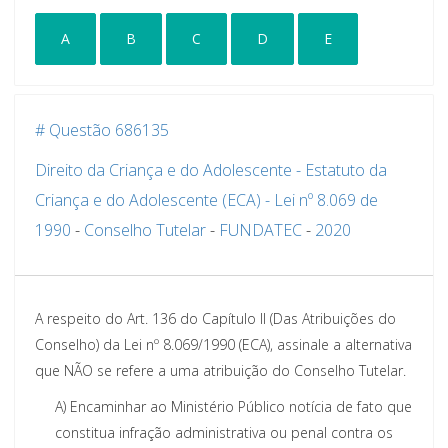
A
B
C
D
E
# Questão 686135
Direito da Criança e do Adolescente - Estatuto da
Criança e do Adolescente (ECA) - Lei nº 8.069 de
1990
-
Conselho Tutelar
-
FUNDATEC
-
2020
A respeito do Art. 136 do Capítulo II (Das Atribuições do
Conselho) da Lei nº 8.069/1990 (ECA), assinale a alternativa
que NÃO se refere a uma atribuição do Conselho Tutelar.
A)
Encaminhar ao Ministério Público notícia de fato que
constitua infração administrativa ou penal contra os