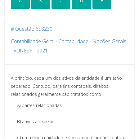
A
B
C
D
E
# Questão 658230
Contabilidade Geral
-
Contabilidade - Noções Gerais
-
VUNESP
-
2021
A princípio, cada um dos ativos da entidade é um ativo
separado. Contudo, para fins contábeis, direitos
relacionados geralmente são tratados como
A)
partes relacionadas.
B)
ativos a realizar.
C)
uma única unidade de conta, que é um único ativo.