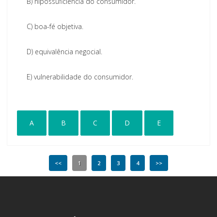
B)
hipossuficiência do consumidor.
C)
boa-fé objetiva.
D)
equivalência negocial.
E)
vulnerabilidade do consumidor.
A
B
C
D
E
<<
1
2
3
4
>>