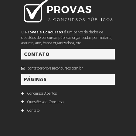
O
Provas e Concursos
é um banco de dados de
questões de concursos públicos organizadas por matéria,
assunto, ano, banca organizadora, etc
CONTATO
contato@provaseconcursos.com.br
PÁGINAS
Concursos Abertos
Questões de Concurso
Contato