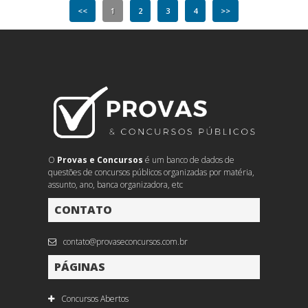
<<
1
2
3
4
>>
O
Provas e Concursos
é um banco de dados de
questões de concursos públicos organizadas por matéria,
assunto, ano, banca organizadora, etc
CONTATO
contato@provaseconcursos.com.br
PÁGINAS
Concursos Abertos