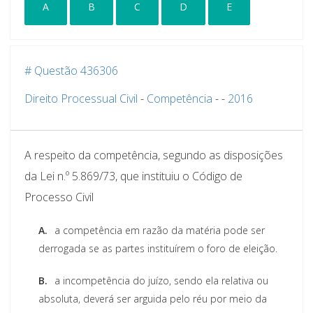
A
B
C
D
E
# Questão 436306
Direito Processual Civil
-
Competência
-
-
2016
A respeito da competência, segundo as disposições
da Lei n.º 5.869/73, que instituiu o Código de
Processo Civil
A.
a competência em razão da matéria pode ser
derrogada se as partes instituírem o foro de eleição.
B.
a incompetência do juízo, sendo ela relativa ou
absoluta, deverá ser arguida pelo réu por meio da