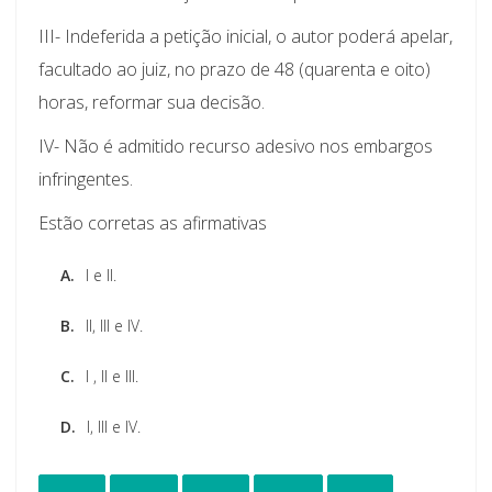
III- Indeferida a petição inicial, o autor poderá apelar,
facultado ao juiz, no prazo de 48 (quarenta e oito)
horas, reformar sua decisão.
IV- Não é admitido recurso adesivo nos embargos
infringentes.
Estão corretas as afirmativas
A.
I e II.
B.
II, III e IV.
C.
I , II e III.
D.
I, III e IV.