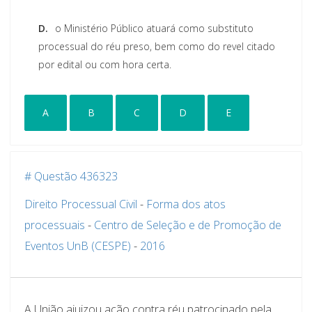
D.
o Ministério Público atuará como substituto
processual do réu preso, bem como do revel citado
por edital ou com hora certa.
A
B
C
D
E
# Questão 436323
Direito Processual Civil
-
Forma dos atos
processuais
-
Centro de Seleção e de Promoção de
Eventos UnB (CESPE)
-
2016
A União ajuizou ação contra réu patrocinado pela