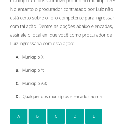
município Y e possui imóvel próprio no município AB.
No entanto o procurador contratado por Luiz não
está certo sobre o foro competente para ingressar
com tal ação. Dentre as opções abaixo elencadas,
assinale o local em que você como procurador de
Luiz ingressaria com esta ação:
A.
Município X;
B.
Município Y;
C.
Município AB;
D.
Qualquer dos municípios elencados acima.
A
B
C
D
E