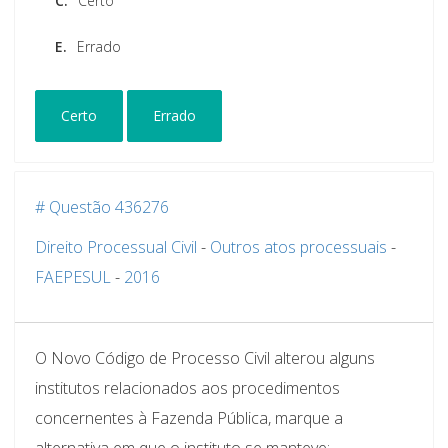
C.
Certo
E.
Errado
Certo
Errado
# Questão 436276
Direito Processual Civil
-
Outros atos processuais
-
FAEPESUL
-
2016
O Novo Código de Processo Civil alterou alguns
institutos relacionados aos procedimentos
concernentes à Fazenda Pública, marque a
alternativa em que o instituto se manteve: