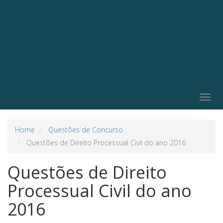
Togg
navig
Home
Questões de Concurso
Questões de Direito Processual Civil do ano 2016
Questões de Direito
Processual Civil do ano
2016