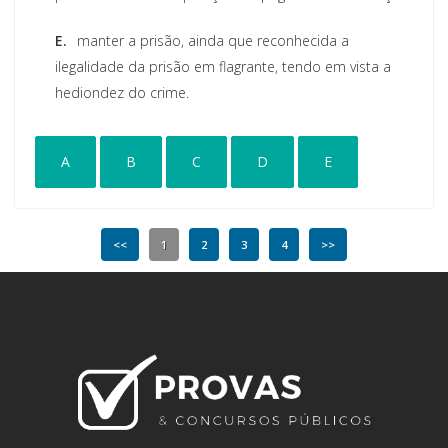
E.
manter a prisão, ainda que reconhecida a
ilegalidade da prisão em flagrante, tendo em vista a
hediondez do crime.
A
B
C
D
E
<<
1
2
3
4
>>