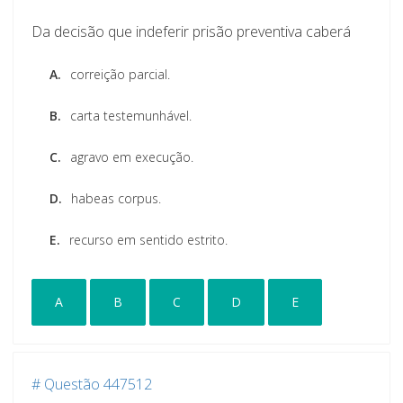
Da decisão que indeferir prisão preventiva caberá
A.
correição parcial.
B.
carta testemunhável.
C.
agravo em execução.
D.
habeas corpus.
E.
recurso em sentido estrito.
A
B
C
D
E
# Questão 447512