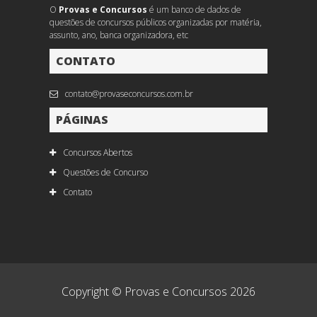
O
Provas e Concursos
é um banco de dados de
questões de concursos públicos organizadas por matéria,
assunto, ano, banca organizadora, etc
CONTATO
contato@provaseconcursos.com.br
PÁGINAS
Concursos Abertos
Questões de Concurso
Contato
Copyright © Provas e Concursos 2026