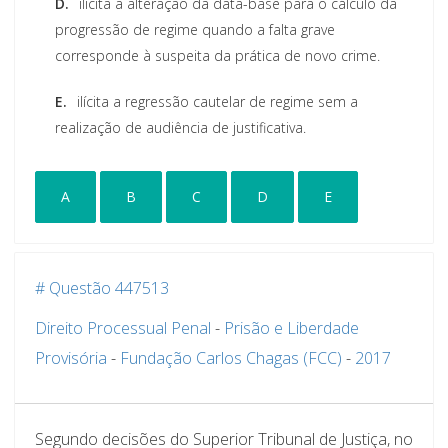
D.
ilícita a alteração da data-base para o cálculo da
progressão de regime quando a falta grave
corresponde à suspeita da prática de novo crime.
E.
ilícita a regressão cautelar de regime sem a
realização de audiência de justificativa.
A
B
C
D
E
# Questão 447513
Direito Processual Penal
-
Prisão e Liberdade
Provisória
-
Fundação Carlos Chagas (FCC)
-
2017
Segundo decisões do Superior Tribunal de Justiça, no