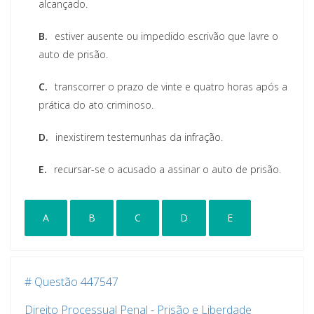
alcançado.
B.
estiver ausente ou impedido escrivão que lavre o
auto de prisão.
C.
transcorrer o prazo de vinte e quatro horas após a
prática do ato criminoso.
D.
inexistirem testemunhas da infração.
E.
recursar-se o acusado a assinar o auto de prisão.
A
B
C
D
E
# Questão 447547
Direito Processual Penal
-
Prisão e Liberdade