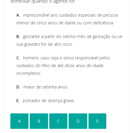
domiciliar quando o agente for
A.
mprescindível aos cuidados especiais de pessoa
menor de cinco anos de idade ou com deficiência.
B.
gestante a partir do sétimo mês de gestação ou se
sua gravidez for de alto risco.
C.
homem, caso seja o único responsável pelos
cuidados do filho de até doze anos de idade
incompletos.
D.
maior de setenta anos.
E.
portador de doença grave.
A
B
C
D
E