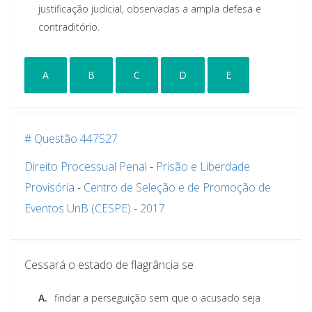
justificação judicial, observadas a ampla defesa e
contraditório.
A
B
C
D
E
# Questão 447527
Direito Processual Penal
-
Prisão e Liberdade
Provisória
-
Centro de Seleção e de Promoção de
Eventos UnB (CESPE)
-
2017
Cessará o estado de flagrância se
A.
findar a perseguição sem que o acusado seja