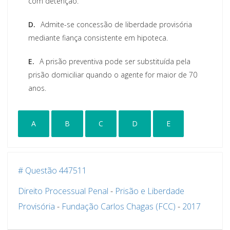
com detenção.
D.
Admite-se concessão de liberdade provisória
mediante fiança consistente em hipoteca.
E.
A prisão preventiva pode ser substituída pela
prisão domiciliar quando o agente for maior de 70
anos.
A
B
C
D
E
# Questão 447511
Direito Processual Penal
-
Prisão e Liberdade
Provisória
-
Fundação Carlos Chagas (FCC)
-
2017