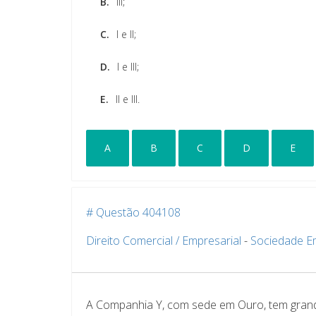
B.
III;
C.
I e II;
D.
I e III;
E.
II e III.
A
B
C
D
E
# Questão 404108
Direito Comercial / Empresarial
-
Sociedade E
A Companhia Y, com sede em Ouro, tem grand