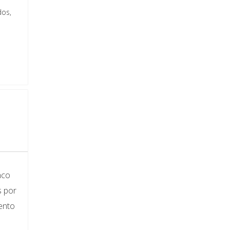
dos,
nco
s por
mento