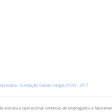
mpresária
-
Fundação Getúlio Vargas (FGV)
-
2017
e estrutura operacional, centenas de empregados e faturame