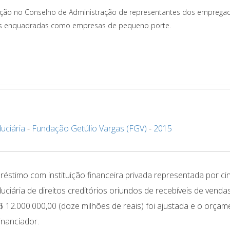
ipação no Conselho de Administração de representantes dos emprega
ias enquadradas como empresas de pequeno porte.
uciária
-
Fundação Getúlio Vargas (FGV)
-
2015
timo com instituição financeira privada representada por ci
uciária de direitos creditórios oriundos de recebíveis de venda
R$ 12.000.000,00 (doze milhões de reais) foi ajustada e o orça
inanciador.