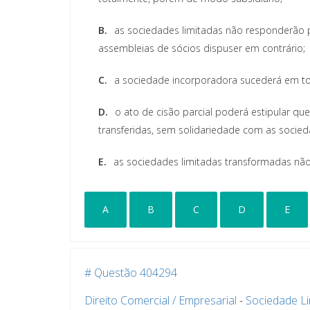
B.
as sociedades limitadas não responderão
assembleias de sócios dispuser em contrário;
C.
a sociedade incorporadora sucederá em tod
D.
o ato de cisão parcial poderá estipular q
transferidas, sem solidariedade com as socied
E.
as sociedades limitadas transformadas nã
A
B
C
D
E
# Questão 404294
Direito Comercial / Empresarial
-
Sociedade Li