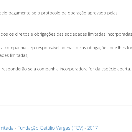
 pelo pagamento se o protocolo da operação aprovado pelas
os os direitos e obrigações das sociedades limitadas incorporadas
ue a companhia seja responsável apenas pelas obrigações que lhes f
ades limitadas;
o responderão se a companhia incorporadora for da espécie aberta.
mitada
-
Fundação Getúlio Vargas (FGV)
-
2017