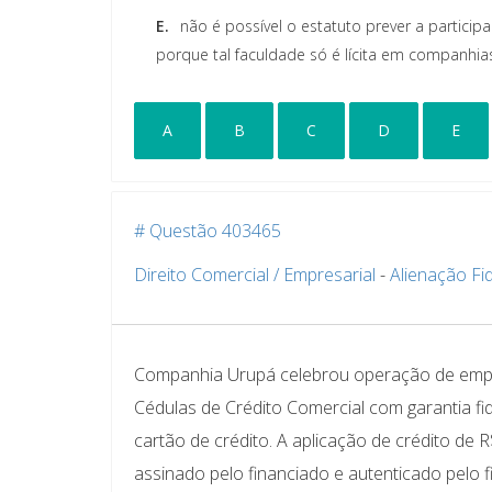
E.
não é possível o estatuto prever a partic
porque tal faculdade só é lícita em companh
A
B
C
D
E
# Questão 403465
Direito Comercial / Empresarial
-
Alienação Fid
Companhia Urupá celebrou operação de emprés
Cédulas de Crédito Comercial com garantia fid
cartão de crédito. A aplicação de crédito de 
assinado pelo financiado e autenticado pelo f