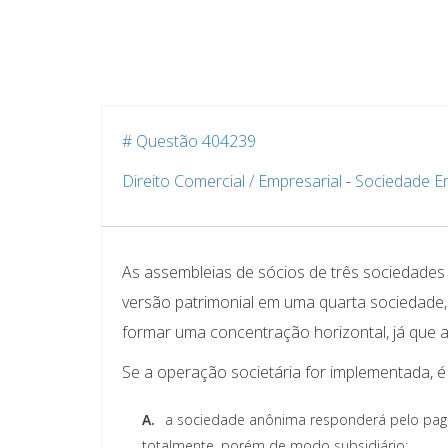
# Questão 404239
Direito Comercial / Empresarial
-
Sociedade E
As assembleias de sócios de três sociedades
versão patrimonial em uma quarta sociedade, 
formar uma concentração horizontal, já que
Se a operação societária for implementada, é 
A.
a sociedade anônima responderá pelo paga
totalmente, porém de modo subsidiário;