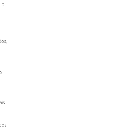
 a
dos,
is
ais
dos,