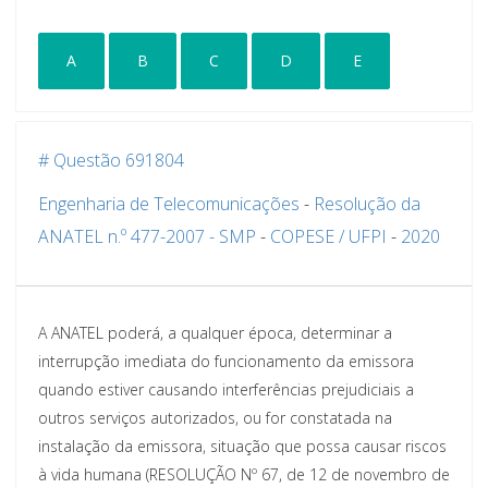
A
B
C
D
E
# Questão 691804
Engenharia de Telecomunicações
-
Resolução da
ANATEL n.º 477-2007 - SMP
-
COPESE / UFPI
-
2020
A ANATEL poderá, a qualquer época, determinar a
interrupção imediata do funcionamento da emissora
quando estiver causando interferências prejudiciais a
outros serviços autorizados, ou for constatada na
instalação da emissora, situação que possa causar riscos
à vida humana (RESOLUÇÃO Nº 67, de 12 de novembro de