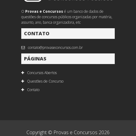
O
Provas e Concursos
é um banco de dados de
questões de concursos públicos organizadas por matéria,
assunto, ano, banca organizadora, etc
CONTATO
contato@provaseconcursos.com.br
PÁGINAS
Concursos Abertos
Questões de Concurso
Contato
Copyright © Provas e Concursos 2026