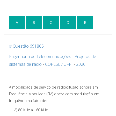
A
B
C
D
E
# Questão 691805
Engenharia de Telecomunicações
-
Projetos de
sistemas de radio
-
COPESE / UFPI
-
2020
A modalidade de serviço de radiodifusão sonora em
Frequência Modulada (FM) opera com modulação em
frequência na faixa de:
A)
80 KHz a 160 KHz.