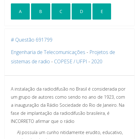
A
B
C
D
E
# Questão 691799
Engenharia de Telecomunicações
-
Projetos de
sistemas de radio
-
COPESE / UFPI
-
2020
A instalação da radiodifusão no Brasil é considerada por
um grupo de autores como sendo no ano de 1923, com
a inauguração da Rádio Sociedade do Rio de Janeiro. Na
fase de implantação da radiodifusão brasileira, é
INCORRETO afirmar que o rádio
A)
possuía um cunho nitidamente erudito, educativo,