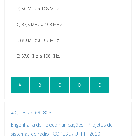
B)
50 MHz a 108 MHz.
C)
87,8 MHz a 108 MHz
D)
80 MHz a 107 MHz.
E)
87,8 KHz a 108 KHz.
A
B
C
D
E
# Questão 691806
Engenharia de Telecomunicações
-
Projetos de
sistemas de radio
-
COPESE / UFPI
-
2020