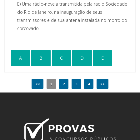
E)
Uma rádio-novela transmitida pela radio Sociedade
do Rio de Janeiro, na inauguração de seus
transmissores e de sua antena instalada no morro do
corcovado.
A
B
C
D
E
<<
1
2
3
4
>>