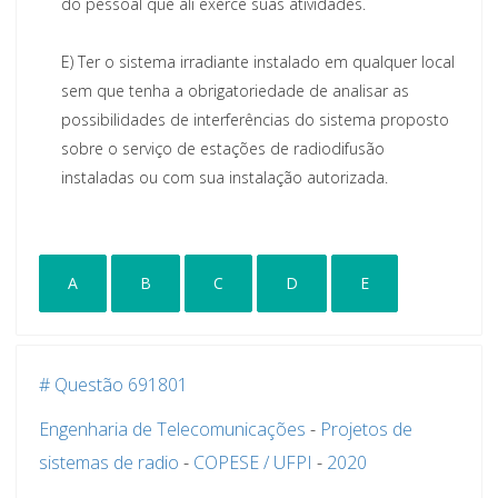
do pessoal que ali exerce suas atividades.
E)
Ter o sistema irradiante instalado em qualquer local
sem que tenha a obrigatoriedade de analisar as
possibilidades de interferências do sistema proposto
sobre o serviço de estações de radiodifusão
instaladas ou com sua instalação autorizada.
A
B
C
D
E
# Questão 691801
Engenharia de Telecomunicações
-
Projetos de
sistemas de radio
-
COPESE / UFPI
-
2020