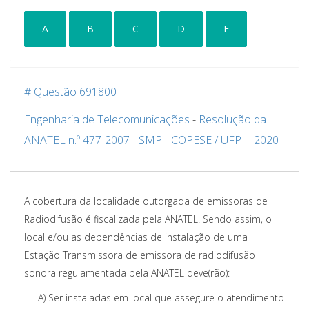
A
B
C
D
E
# Questão 691800
Engenharia de Telecomunicações
-
Resolução da
ANATEL n.º 477-2007 - SMP
-
COPESE / UFPI
-
2020
A cobertura da localidade outorgada de emissoras de
Radiodifusão é fiscalizada pela ANATEL. Sendo assim, o
local e/ou as dependências de instalação de uma
Estação Transmissora de emissora de radiodifusão
sonora regulamentada pela ANATEL deve(rão):
A)
Ser instaladas em local que assegure o atendimento