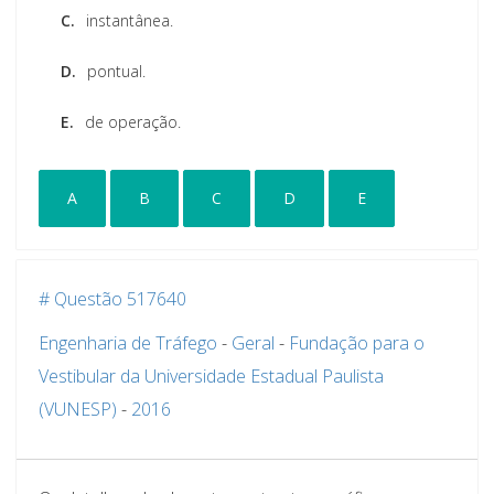
C.
instantânea.
D.
pontual.
E.
de operação.
A
B
C
D
E
# Questão 517640
Engenharia de Tráfego
-
Geral
-
Fundação para o
Vestibular da Universidade Estadual Paulista
(VUNESP)
-
2016