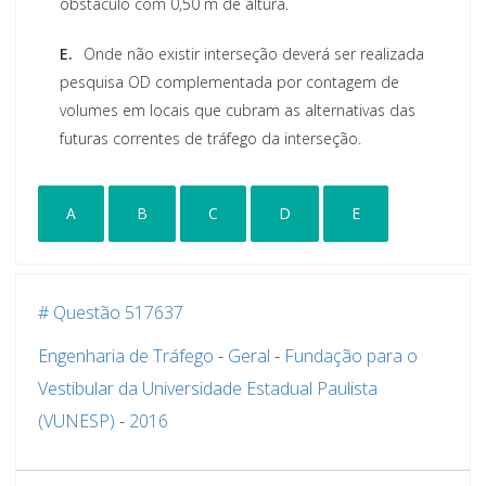
obstáculo com 0,50 m de altura.
E.
Onde não existir interseção deverá ser realizada
pesquisa OD complementada por contagem de
volumes em locais que cubram as alternativas das
futuras correntes de tráfego da interseção.
A
B
C
D
E
# Questão 517637
Engenharia de Tráfego
-
Geral
-
Fundação para o
Vestibular da Universidade Estadual Paulista
(VUNESP)
-
2016