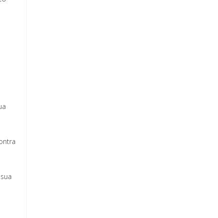
ua
ontra
 sua