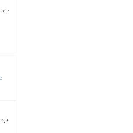
rdade
e
seja