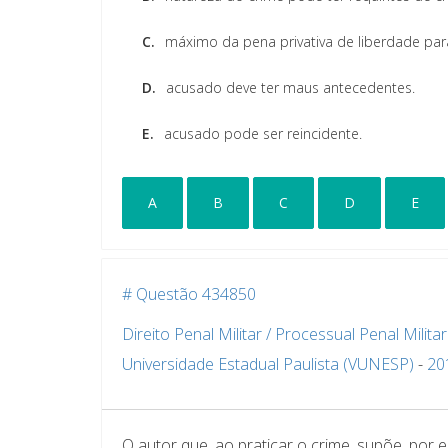
C.
máximo da pena privativa de liberdade par
D.
acusado deve ter maus antecedentes.
E.
acusado pode ser reincidente.
A
B
C
D
E
# Questão 434850
Direito Penal Militar / Processual Penal Militar
Universidade Estadual Paulista (VUNESP)
-
20
O autor que, ao praticar o crime, supõe, por 