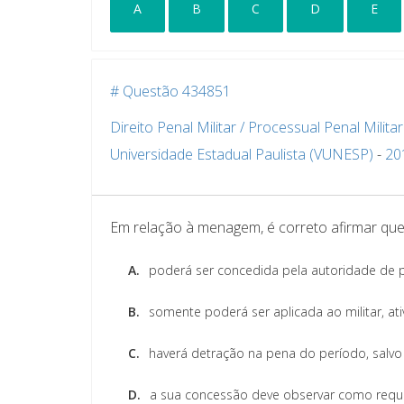
A
B
C
D
E
# Questão 434851
Direito Penal Militar / Processual Penal Militar
Universidade Estadual Paulista (VUNESP)
-
20
Em relação à menagem, é correto afirmar qu
A.
poderá ser concedida pela autoridade de polí
B.
somente poderá ser aplicada ao militar, ati
C.
haverá detração na pena do período, salvo
D.
a sua concessão deve observar como requis