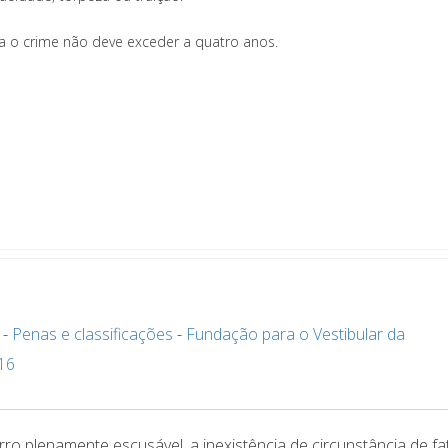
a o crime não deve exceder a quatro anos.
-
Penas e classificações
-
Fundação para o Vestibular da
16
erro plenamente escusável, a inexistência de circunstância de fa