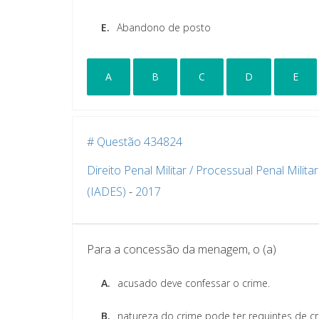
E.
Abandono de posto
A
B
C
D
E
# Questão 434824
Direito Penal Militar / Processual Penal Militar
(IADES)
-
2017
Para a concessão da menagem, o (a)
A.
acusado deve confessar o crime.
B.
natureza do crime pode ter requintes de cr