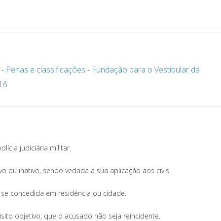
-
Penas e classificações
-
Fundação para o Vestibular da
16
e
cia judiciária militar.
vo ou inativo, sendo vedada a sua aplicação aos civis.
 se concedida em residência ou cidade.
ito objetivo, que o acusado não seja reincidente.