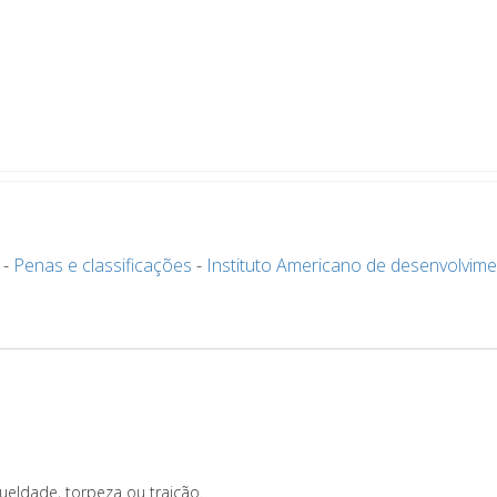
-
Penas e classificações
-
Instituto Americano de desenvolvim
ueldade, torpeza ou traição.