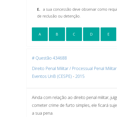
E.
a sua concessão deve observar como requis
de reclusão ou detenção.
A
B
C
D
E
# Questão 434688
Direito Penal Militar / Processual Penal Militar
Eventos UnB (CESPE)
-
2015
Ainda com relação ao direito penal militar, j
cometer crime de furto simples, ele ficará suj
a sua pena.