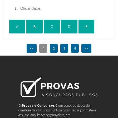
E.
Oficialidade.
A
B
C
D
E
<<
1
2
3
4
>>
O
Provas e Concursos
é um banco de dados de
questões de concursos públicos organizadas por matéria,
assunto, ano, banca organizadora, etc