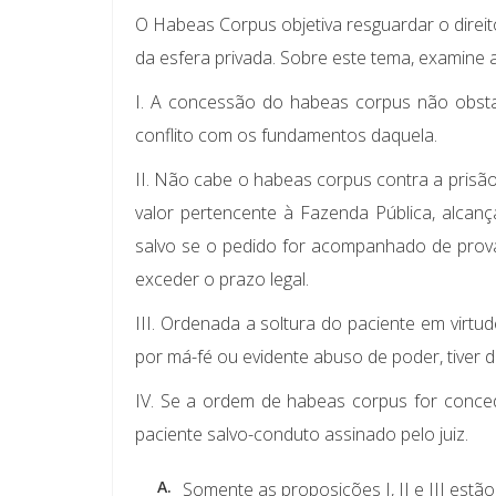
O Habeas Corpus objetiva resguardar o direito 
da esfera privada. Sobre este tema, examine a
I. A concessão do habeas corpus não obst
conflito com os fundamentos daquela.
II. Não cabe o habeas corpus contra a prisão 
valor pertencente à Fazenda Pública, alcan
salvo se o pedido for acompanhado de prova 
exceder o prazo legal.
III. Ordenada a soltura do paciente em virt
por má-fé ou evidente abuso de poder, tiver 
IV. Se a ordem de habeas corpus for concedi
paciente salvo-conduto assinado pelo juiz.
A.
Somente as proposições I, II e III estão