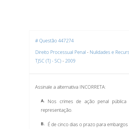
# Questão 447274
Direito Processual Penal
-
Nulidades e Recur
TJSC (TJ - SC)
-
2009
Assinale a alternativa INCORRETA:
A.
Nos crimes de ação penal pública c
representação.
B.
É de cinco dias o prazo para embargos d