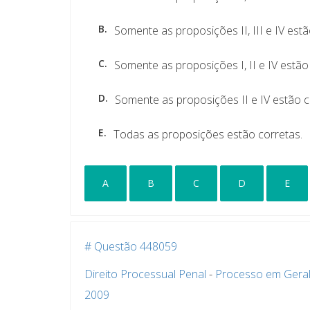
B.
Somente as proposições II, III e IV estã
C.
Somente as proposições I, II e IV estão
D.
Somente as proposições II e IV estão c
E.
Todas as proposições estão corretas.
A
B
C
D
E
# Questão 448059
Direito Processual Penal
-
Processo em Gera
2009