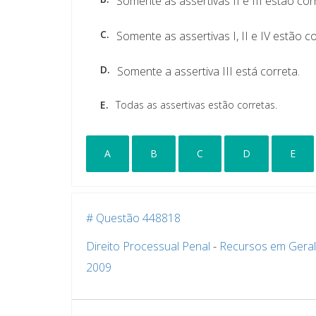
Somente as assertivas II e III estão cor
C.
Somente as assertivas I, II e IV estão co
D.
Somente a assertiva III está correta.
E.
Todas as assertivas estão corretas.
A
B
C
D
E
# Questão 448818
Direito Processual Penal
-
Recursos em Geral
2009