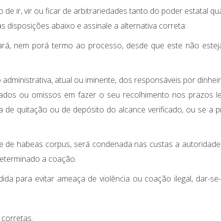
de ir, vir ou ficar de arbitrariedades tanto do poder estatal q
s disposições abaixo e assinale a alternativa correta:
ará, nem porá termo ao processo, desde que este não este
administrativa, atual ou iminente, dos responsáveis por dinhei
çados ou omissos em fazer o seu recolhimento nos prazos le
de quitação ou de depósito do alcance verificado, ou se a p
ude de habeas corpus, será condenada nas custas a autoridade
determinado a coação.
da para evitar ameaça de violência ou coação ilegal, dar-se
 corretas.