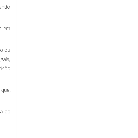
uando
ja em
ro ou
gais,
risão
 que,
-á ao