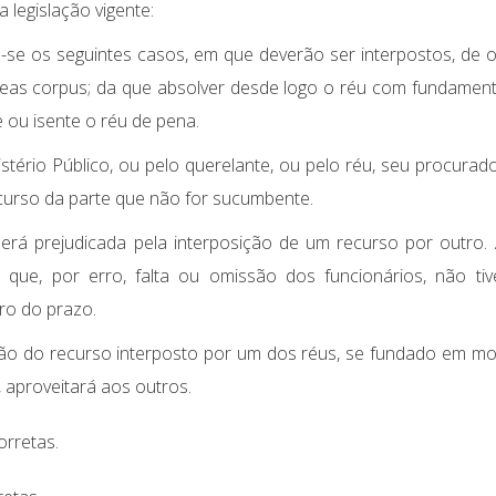
 legislação vigente:
-se os seguintes casos, em que deverão ser interpostos, de of
beas corpus; da que absolver desde logo o réu com fundamen
e ou isente o réu de pena.
istério Público, ou pelo querelante, ou pelo réu, seu procurad
ecurso da parte que não for sucumbente.
 será prejudicada pela interposição de um recurso por outro.
 que, por erro, falta ou omissão dos funcionários, não ti
ro do prazo.
são do recurso interposto por um dos réus, se fundado em mo
 aproveitará aos outros.
orretas.