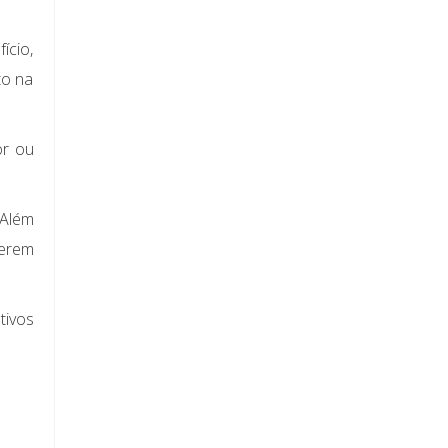
ício,
to na
or ou
 Além
verem
tivos