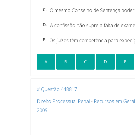
C.
O mesmo Conselho de Sentença poderá
D.
A confissão não supre a falta de exame 
E.
Os juízes têm competência para expedi
A
B
C
D
E
# Questão 448817
Direito Processual Penal
-
Recursos em Geral
2009