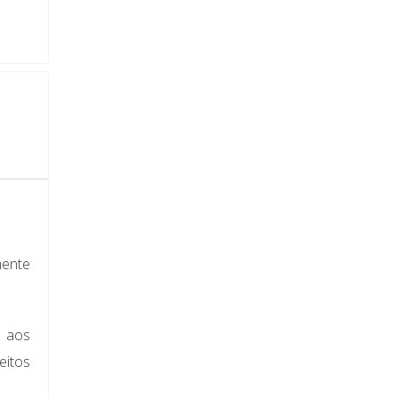
mente
e aos
eitos