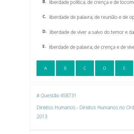
B.
liberdade política, de crença e de loco
C.
liberdade de palavra, de reunião e de op
D.
liberdade de viver a salvo do temor e 
E.
liberdade de palavra, de crença e de vi
A
B
C
D
E
# Questão 458731
Direitos Humanos
-
Direitos Humanos no Ord
2013