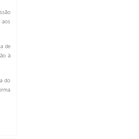
ssão
, aos
na de
ção à
ça do
forma