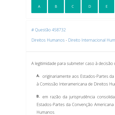
A
B
C
D
E
# Questão 458732
Direitos Humanos
-
Direito Internacional Hum
A legitimidade para submeter caso à decisão
A.
originariamente aos Estados-Partes d
à Comissão Interamericana de Direitos H
B.
em razão da jurisprudência consolid
Estados-Partes da Convenção Americana 
Humanos.