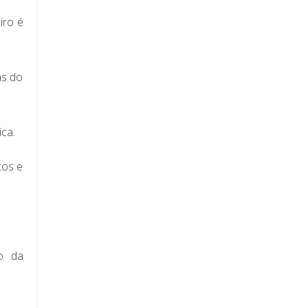
iro é
as do
ca.
tos e
o da