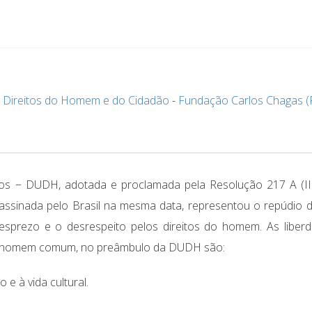
s Direitos do Homem e do Cidadão
-
Fundação Carlos Chagas (
os − DUDH, adotada e proclamada pela Resolução 217 A (II
ssinada pelo Brasil na mesma data, representou o repúdio d
desprezo e o desrespeito pelos direitos do homem. As liber
do homem comum, no preâmbulo da DUDH são:
 e à vida cultural.