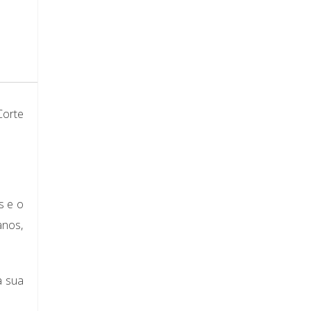
Corte
s e o
anos,
a sua