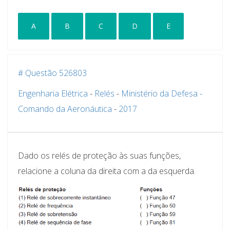
A
B
C
D
E
# Questão 526803
Engenharia Elétrica
-
Relés
-
Ministério da Defesa -
Comando da Aeronáutica
-
2017
Dado os relés de proteção às suas funções,
relacione a coluna da direita com a da esquerda.