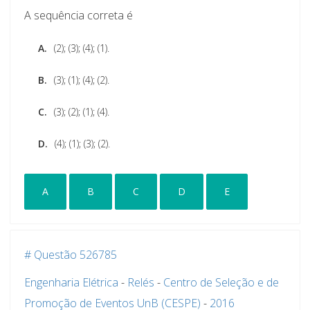
A sequência correta é
A.
(2); (3); (4); (1).
B.
(3); (1); (4); (2).
C.
(3); (2); (1); (4).
D.
(4); (1); (3); (2).
A
B
C
D
E
# Questão 526785
Engenharia Elétrica
-
Relés
-
Centro de Seleção e de
Promoção de Eventos UnB (CESPE)
-
2016