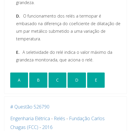
grandeza.
D.
O funcionamento dos relés a termopar é
embasado na diferença do coeficiente de dilatação de
um par metálico submetido a uma variação de
temperatura.
E.
A seletividade do relé indica o valor máximo da
grandeza monitorada, que aciona o relé.
A
B
C
D
E
# Questão 526790
Engenharia Elétrica
-
Relés
-
Fundação Carlos
Chagas (FCC)
-
2016