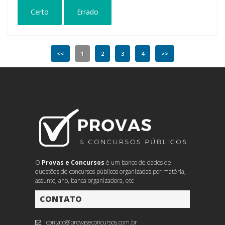
Certo
Errado
<<
1
2
3
4
>>
O
Provas e Concursos
é um banco de dados de
questões de concursos públicos organizadas por matéria,
assunto, ano, banca organizadora, etc
CONTATO
contato@provaseconcursos.com.br