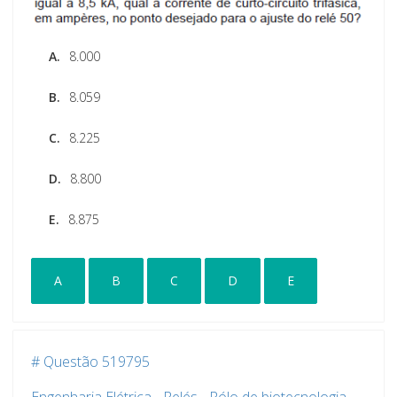
A.
8.000
B.
8.059
C.
8.225
D.
8.800
E.
8.875
A
B
C
D
E
# Questão 519795
Engenharia Elétrica
-
Relés
-
Pólo de biotecnologia