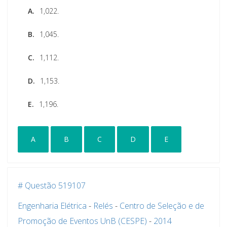
A.
1,022.
B.
1,045.
C.
1,112.
D.
1,153.
E.
1,196.
A
B
C
D
E
# Questão 519107
Engenharia Elétrica
-
Relés
-
Centro de Seleção e de
Promoção de Eventos UnB (CESPE)
-
2014