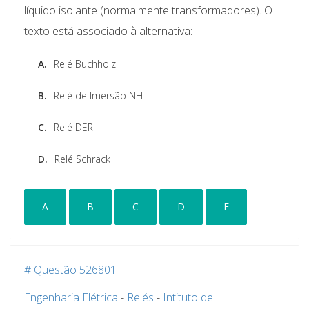
líquido isolante (normalmente transformadores). O
texto está associado à alternativa:
A.
Relé Buchholz
B.
Relé de Imersão NH
C.
Relé DER
D.
Relé Schrack
A
B
C
D
E
# Questão 526801
Engenharia Elétrica
-
Relés
-
Intituto de